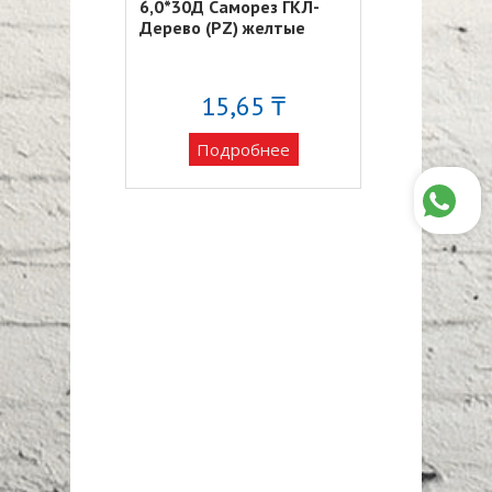
орез ГКЛ-
6,0*30Д Саморез ГКЛ-
4,0*60Д Само
 желтый
Дерево (PZ) желтые
Дерево (PZ) 
820 ₸
15,65 ₸
18
обнее
Подробнее
Подро