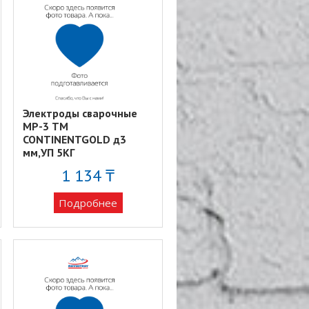
Электроды сварочные
MP-3 ТМ
CONTINENTGOLD д3
мм,УП 5КГ
1 134 ₸
Подробнее