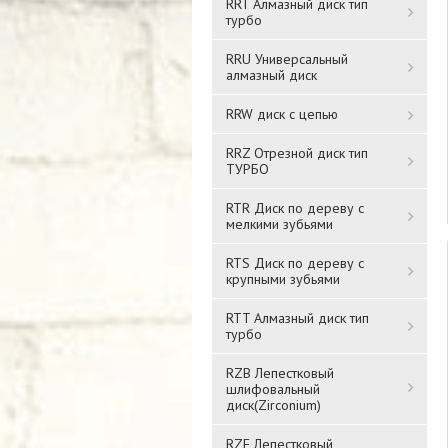
RRT Алмазный диск тип
турбо
RRU Универсальный
алмазный диск
RRW диск с цепью
RRZ Отрезной диск тип
ТУРБО
RTR Диск по дереву с
мелкими зубьями
RTS Диск по дереву с
крупными зубьями
RTT Алмазный диск тип
турбо
RZB Лепестковый
шлифовальный
диск(Zirconium)
RZF Лепестковый