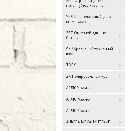
SRN Отрезной диск по
металлу(нержавейка)
SRS Шлифовальный диск
по металлу
SRT Отрезной диск по
бетону
Sc Аброзивный точильный
круг
TORX
ZA Полировальный круг
АЛЛЮР-замки
АЛЛЮР-замки
АЛЛЮР-замки
АНКЕРА МЕХАНИЧЕСКИЕ