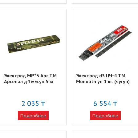
Электрод МР*3 Apc TM
Электрод d3 ЦЧ-4 TM
Арсенал д4 мм.уп.5 кг
Monolith уп 1 кг. (чугун)
2 035 ₸
6 554 ₸
Подробнее
Подробнее