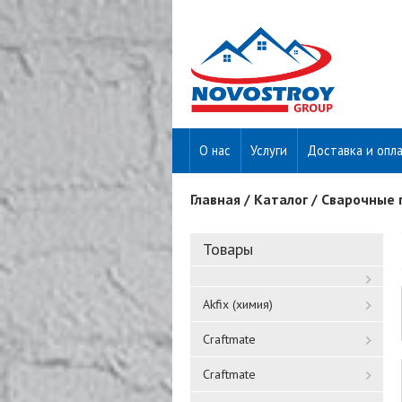
О нас
Услуги
Доставка и опл
Главная
/
Каталог
/
Сварочные 
Вы здесь
Товары
Akfix (химия)
Craftmate
Craftmate