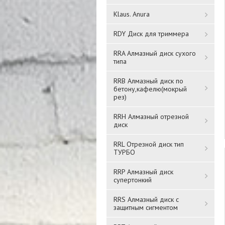
Klaus. Anura
RDY Диск для триммера
RRA Алмазный диск сухого
типа
RRB Алмазный диск по
бетону,кафелю(мокрый
рез)
RRH Алмазный отрезной
диск
RRL Отрезной диск тип
ТУРБО
RRP Алмазный диск
супертонкий
RRS Алмазный диск с
защитным сигментом