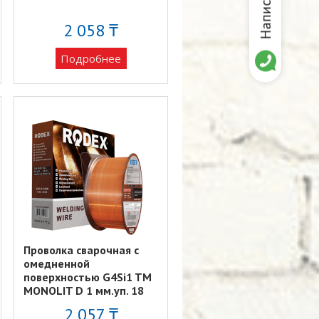
2 058 ₸
Подробнее
Проволка сварочная с
омедненной
поверхностью G4Si1 TM
MONOLIT D 1 мм.уп. 18
кг.
2 057 ₸