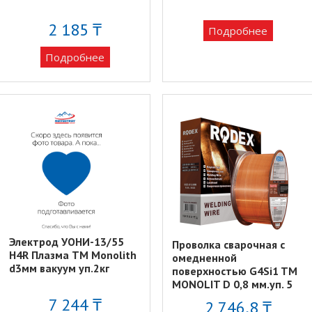
2 185 ₸
Подробнее
Подробнее
Электрод УОНИ-13/55
Проволка сварочная с
H4R Плазма TM Monolith
омедненной
d3мм вакуум уп.2кг
поверхностью G4Si1 TM
MONOLIT D 0,8 мм.уп. 5
кг.
7 244 ₸
2 746,8 ₸