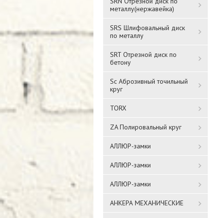
SRN Отрезной диск по
металлу(нержавейка)
SRS Шлифовальный диск
по металлу
SRT Отрезной диск по
бетону
Sc Аброзивный точильный
круг
TORX
ZA Полировальный круг
АЛЛЮР-замки
АЛЛЮР-замки
АЛЛЮР-замки
АНКЕРА МЕХАНИЧЕСКИЕ