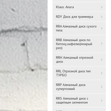
Klaus. Anura
RDY Диск для триммера
RRA Алмазный диск сухого
типа
Цепь сварная
Цепь сварная
RRB Алмазный диск по
короткозвенная, оцинк.
бетону,кафелю(мокрый
короткозвенная 8мм (20)
рез)
DIN766 SLC8 (10мт)
Алекс
RRH Алмазный отрезной
15 572 ₸
1 431 ₸
диск
RRL Отрезной диск тип
Подробнее
Подробнее
ТУРБО
RRP Алмазный диск
супертонкий
RRS Алмазный диск с
защитным сигментом