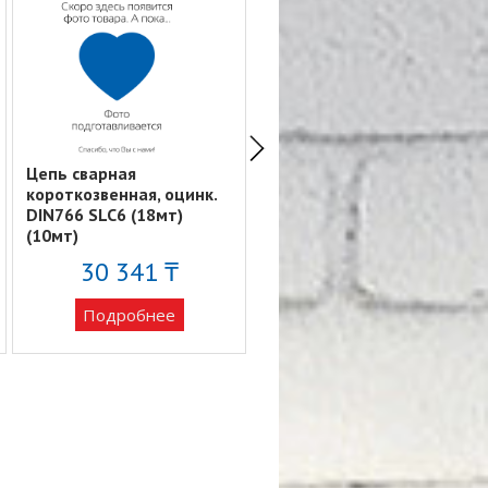
Цепь сварная
Цепь сварная
короткозвенная, оцинк.
короткозвенная, оцинк.
DIN766 SLC6 (18мт)
DIN766 SLC12 (10мт)
(10мт)
30 341 ₸
40 424 ₸
Подробнее
Подробнее