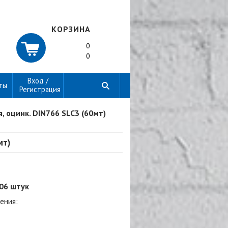
КОРЗИНА
0
0
Вход /
ты
Регистрация
, оцинк. DIN766 SLC3 (60мт)
мт)
₸
006 штук
ения: