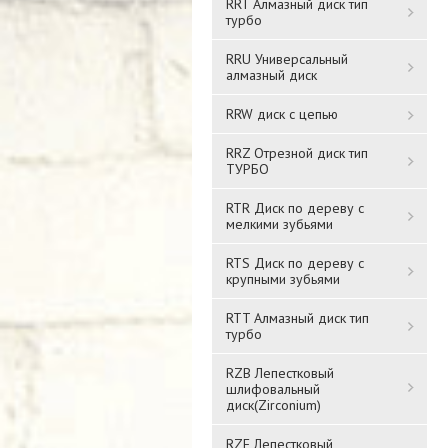
RRT Алмазный диск тип
турбо
RRU Универсальный
алмазный диск
RRW диск с цепью
RRZ Отрезной диск тип
ТУРБО
RTR Диск по дереву с
мелкими зубьями
RTS Диск по дереву с
крупными зубьями
RTT Алмазный диск тип
турбо
RZB Лепестковый
шлифовальный
диск(Zirconium)
RZF Лепестковый