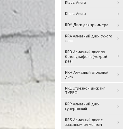
Klaus. Anura
Klaus. Anura
RDY Диск для триммера
RRA Алмазный диск сухого
типа
Дисковая щетка плоская
Чашечная проволочная
RRB Алмазный диск по
170мм FRDT17
бетону,кафелю(мокрый
щетка 80мм FRB080
рез)
"Orient"
RRH Алмазный отрезной
2 766 ₸
1 302 ₸
диск
RRL Отрезной диск тип
Подробнее
Подробнее
ТУРБО
RRP Алмазный диск
супертонкий
RRS Алмазный диск с
защитным сигментом