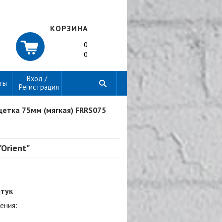
КОРЗИНА
0
0
Вход /
ты
Регистрация
етка 75мм (мягкая) FRRS075
Orient"
штук
ения: