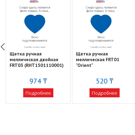
Щетка ручная
Щетка ручная
меллическая двойная
меллическая FRT01
FRT03 (RHT1501110001)
"Orient"
974 ₸
520 ₸
Подробнее
Подробнее