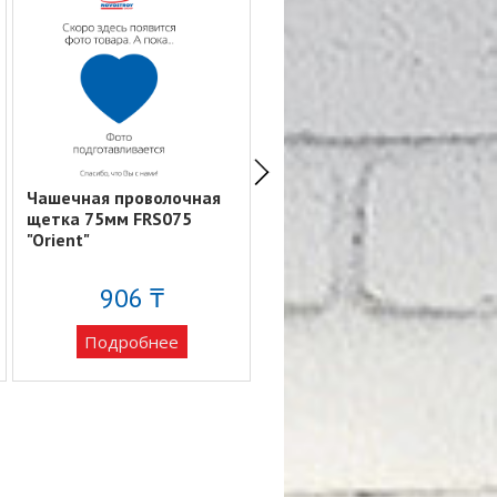
Чашечная проволочная
Щетка ручная
щетка 75мм FRS075
металлическая с красной
"Orient"
ручкой FRT02 "Orient"
906 ₸
693 ₸
Подробнее
Подробнее