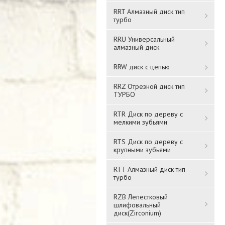
RRT Алмазный диск тип
турбо
RRU Универсальный
алмазный диск
RRW диск с цепью
RRZ Отрезной диск тип
ТУРБО
RTR Диск по дереву с
мелкими зубьями
RTS Диск по дереву с
крупными зубьями
RTT Алмазный диск тип
турбо
RZB Лепестковый
шлифовальный
диск(Zirconium)