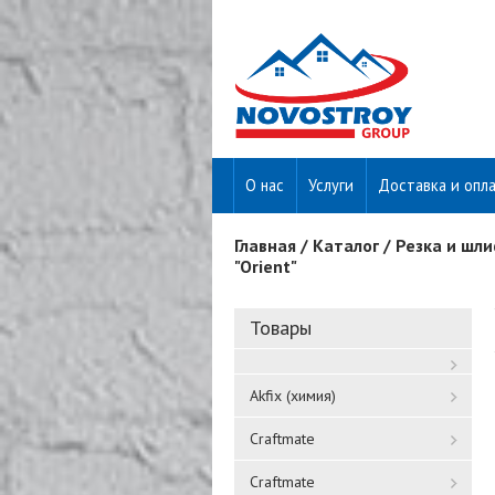
О нас
Услуги
Доставка и опл
Главная
/
Каталог
/
Резка и шл
Вы здесь
"Orient"
Товары
Akfix (химия)
Craftmate
Craftmate