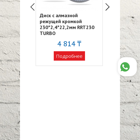
зной
Диск с алмазной
Диск с алмаз
омкой
режущей кромкой
режущей кро
.2мм TURBO
230*2,4*22,2мм RRT230
115*2,4*22,
50
TURBO
RRT115 RODEX
56 ₸
4 814 ₸
1 21
обнее
Подробнее
Подро