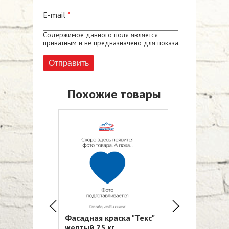
E-mail
*
Содержимое данного поля является
приватным и не предназначено для показа.
Похожие товары
НТИМОРОЗ
Фасадная краска "Текс"
Эмульсия Эко
желтый,25 кг
внутренних 