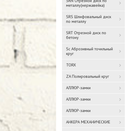
SRN Отрезной диск по
металлу(нержавейка)
SRS Шлифовальный диск
по металлу
SRT Отрезной диск по
бетону
Sc Аброзивный точильный
круг
TORX
ZA Полировальный круг
АЛЛЮР-замки
АЛЛЮР-замки
АЛЛЮР-замки
АНКЕРА МЕХАНИЧЕСКИЕ