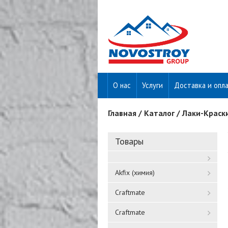
О нас
Услуги
Доставка и опл
Главная
/
Каталог
/
Лаки-Краск
Вы здесь
Товары
Akfix (химия)
Craftmate
Craftmate