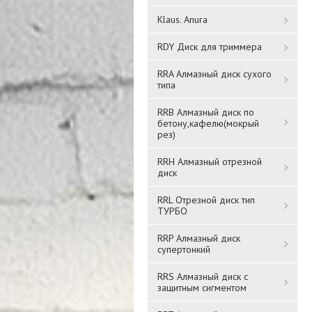
Klaus. Anura
RDY Диск для триммера
RRA Алмазный диск сухого
типа
Стойка для коллера
RRB Алмазный диск по
Колер "Maxi Color" 40мл.
бетону,кафелю(мокрый
Фиолетовый №11
рез)
RRH Алмазный отрезной
756 ₸
диск
Подробнее
RRL Отрезной диск тип
Подробнее
ТУРБО
RRP Алмазный диск
супертонкий
RRS Алмазный диск с
защитным сигментом