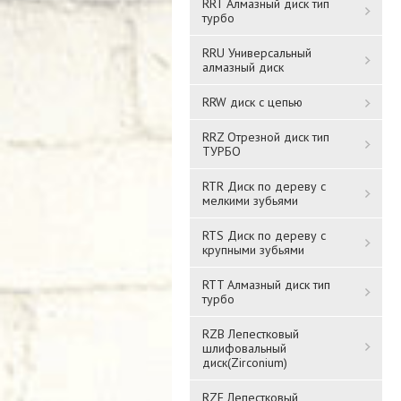
RRT Алмазный диск тип
турбо
RRU Универсальный
алмазный диск
RRW диск с цепью
RRZ Отрезной диск тип
ТУРБО
RTR Диск по дереву с
мелкими зубьями
RTS Диск по дереву с
крупными зубьями
RTT Алмазный диск тип
турбо
RZB Лепестковый
шлифовальный
диск(Zirconium)
RZF Лепестковый