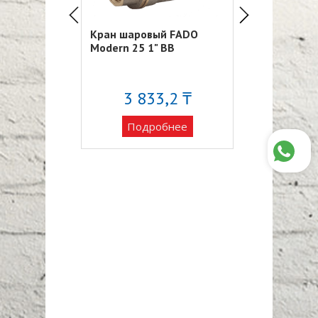
ой FADO
Кран шаровый FADO
Кран шаровы
/4" ВВ
Modern 25 1" ВВ
Modern 20 3/
98 ₸
3 833,2 ₸
2 70
обнее
Подробнее
Подро