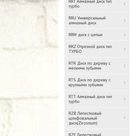
RRT Алмазный диск тип
турбо
RRU Универсальный
алмазный диск
RRW диск с цепью
RRZ Отрезной диск тип
ТУРБО
RTR Диск по дереву с
мелкими зубьями
RTS Диск по дереву с
крупными зубьями
RTT Алмазный диск тип
турбо
RZB Лепестковый
шлифовальный
диск(Zirconium)
RZF Лепестковый