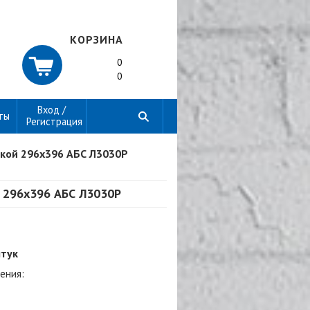
КОРЗИНА
0
0
Вход /
ты
Регистрация
чкой 296х396 АБС Л3030Р
й 296х396 АБС Л3030Р
штук
ения: