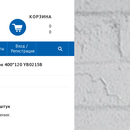
КОРЗИНА
0
0
Вход /
ты
Регистрация
к 400*120 YB0215B
 штук
ения: