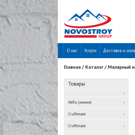
О нас
Услуги
Доставка и опл
Главная
/
Каталог
/
Малярный и
Вы здесь
Товары
Akfix (химия)
Craftmate
Craftmate