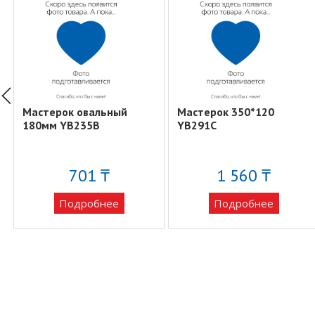
Мастерок овальный
Мастерок 350*120
180мм YB235B
YB291C
701 ₸
1 560 ₸
Подробнее
Подробнее