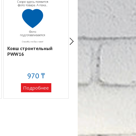
Ковш строительный
Мастерок зубчатый
PWW16
350*120 YB290C
970 ₸
1 704 ₸
Подробнее
Подробнее