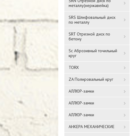
SRN Отрезной диск по
металлу(нержавейка)
SRS Шлифовальный диск
по металлу
SRT Отрезной диск по
бетону
Sc Аброзивный точильный
круг
TORX
ZA Полировальный круг
АЛЛЮР-замки
АЛЛЮР-замки
АЛЛЮР-замки
АНКЕРА МЕХАНИЧЕСКИЕ