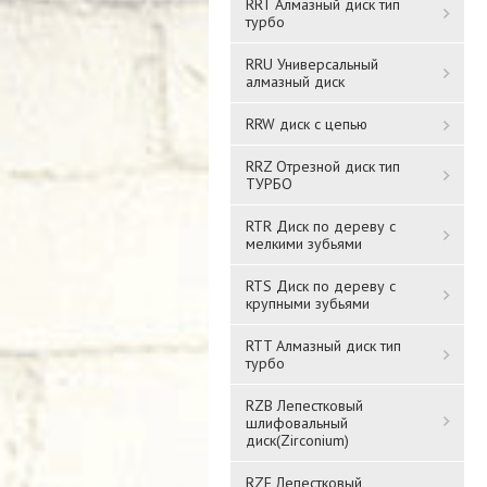
RRT Алмазный диск тип
турбо
RRU Универсальный
алмазный диск
RRW диск с цепью
RRZ Отрезной диск тип
ТУРБО
RTR Диск по дереву с
мелкими зубьями
RTS Диск по дереву с
крупными зубьями
RTT Алмазный диск тип
турбо
RZB Лепестковый
шлифовальный
диск(Zirconium)
RZF Лепестковый