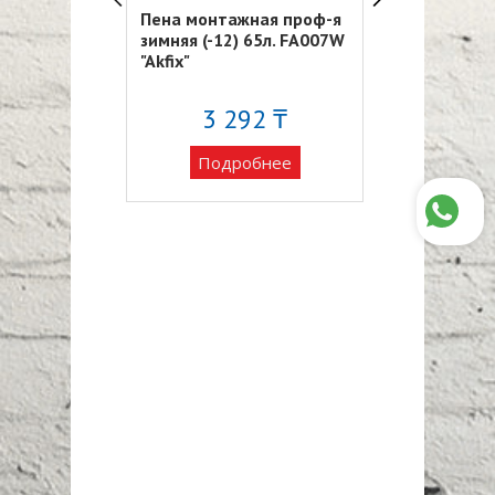
ой
Пена монтажная проф-я
Пена монтаж
овый клей
зимняя (-12) 65л. FA007W
бытовая "EUR
"Akfix"
58 ₸
3 292 ₸
2 11
обнее
Подробнее
Подро