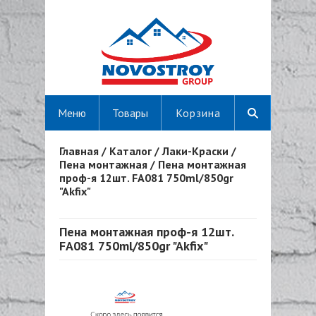
Меню
Товары
Корзина
Главная
/
Каталог
/
Лаки-Краски
/
Вы здесь
Пена монтажная
/
Пена монтажная
проф-я 12шт. FA081 750ml/850gr
"Akfix"
Пена монтажная проф-я 12шт.
FA081 750ml/850gr "Akfix"