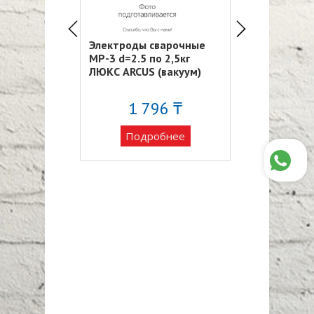
сварочные
Электроды сварочные
Электрод Мо
=3.0 (4.5кг)
MP-3 d=2.5 по 2,5кг
3 мм. 2,5 кг.
ЛЮКС ARCUS (вакуум)
Monolith
1 796 ₸
обнее
Подро
Подробнее