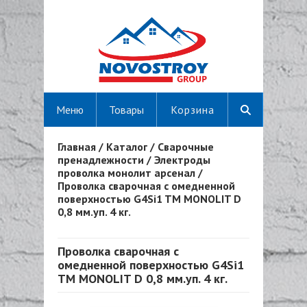
Меню
Товары
Корзина
Главная
/
Каталог
/
Сварочные
Вы здесь
пренадлежности
/
Электроды
проволка монолит арсенал
/
Проволка сварочная с омедненной
поверхностью G4Si1 TM MONOLIT D
0,8 мм.уп. 4 кг.
Проволка сварочная с
омедненной поверхностью G4Si1
TM MONOLIT D 0,8 мм.уп. 4 кг.