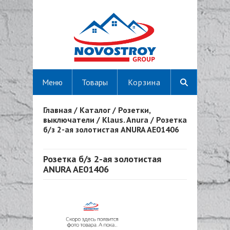
Меню
Товары
Корзина
Главная
/
Каталог
/
Розетки,
Вы здесь
выключатели
/
Klaus. Anura
/
Розетка
б/з 2-ая золотистая ANURA AE01406
Розетка б/з 2-ая золотистая
ANURA AE01406