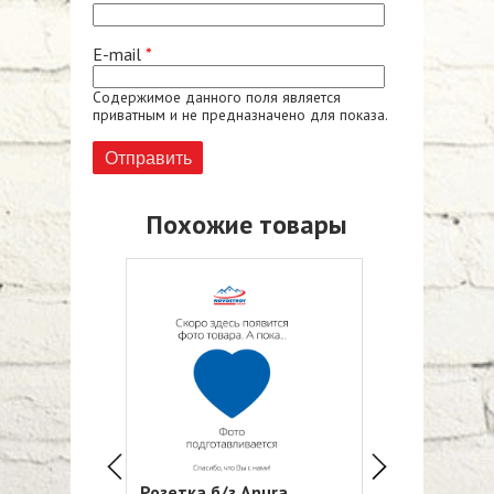
E-mail
*
Содержимое данного поля является
приватным и не предназначено для показа.
Похожие товары
 золотистая
Розетка б/з Anura
Выключатель 