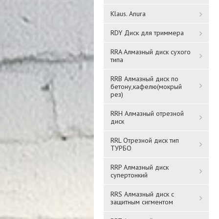
Klaus. Anura
RDY Диск для триммера
RRA Алмазный диск сухого
типа
Шпатель 100мм ISP40
Шпатель 140mm
RRB Алмазный диск по
"Orient"
бетону,кафелю(мокрый
ISPS45140
рез)
RRH Алмазный отрезной
725 ₸
781 ₸
диск
RRL Отрезной диск тип
Подробнее
Подробнее
ТУРБО
RRP Алмазный диск
супертонкий
RRS Алмазный диск с
защитным сигментом