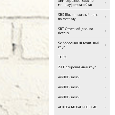
SRN Отрезной диск по
металлу(нержавейка)
SRS Шлифовальный диск
по металлу
SRT Отрезной диск по
бетону
Sc Аброзивный точильный
круг
TORX
ZA Полировальный круг
АЛЛЮР-замки
АЛЛЮР-замки
АЛЛЮР-замки
АНКЕРА МЕХАНИЧЕСКИЕ