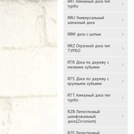
RRT Алмазный диск тип
турбо
RRU Универсальный
алмазный диск
RRW диск с цепью
RRZ Отрезной диск тип
ТУРБО
RTR Диск по дереву с
мелкими зубьями
RTS Диск по дереву с
крупными зубьями
RTT Алмазный диск тип
турбо
RZB Лепестковый
шлифовальный
диск(Zirconium)
RZF Лепестковый