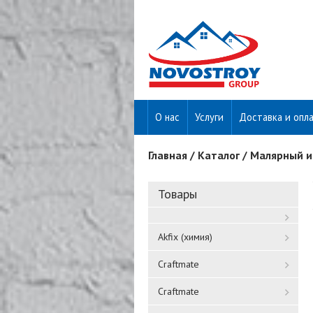
О нас
Услуги
Доставка и опл
Главная
/
Каталог
/
Малярный и
Вы здесь
Товары
Akfix (химия)
Craftmate
Craftmate