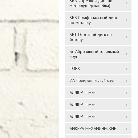
SRN Отрезной диск по
металлу(нержавейка)
SRS Шлифовальный диск
по металлу
SRT Отрезной диск по
бетону
Sc Аброзивный точильный
круг
TORX
ZA Полировальный круг
АЛЛЮР-замки
АЛЛЮР-замки
АЛЛЮР-замки
АНКЕРА МЕХАНИЧЕСКИЕ