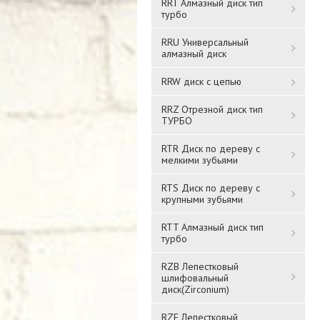
RRT Алмазный диск тип
турбо
RRU Универсальный
алмазный диск
RRW диск с цепью
RRZ Отрезной диск тип
ТУРБО
RTR Диск по дереву с
мелкими зубьями
RTS Диск по дереву с
крупными зубьями
RTT Алмазный диск тип
турбо
RZB Лепестковый
шлифовальный
диск(Zirconium)
RZF Лепестковый