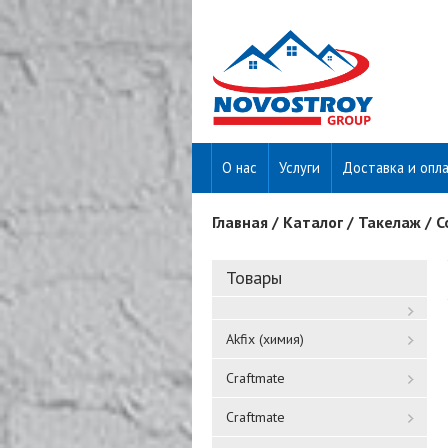
О нас
Услуги
Доставка и опл
Главная
/
Каталог
/
Такелаж
/
С
Вы здесь
Товары
Akfix (химия)
Craftmate
Craftmate