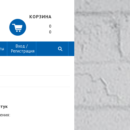
КОРЗИНА
0
0
Вход /
ты
Регистрация
штук
ения: