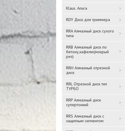
Klaus. Anura
RDY Диск для триммера
RRA Алмазный диск сухого
типа
5
Соединитель цепи C-LC 6
Соединитель цепи C-LC 8
RRB Алмазный диск по
(10/2шт)
бетону,кафелю(мокрый
(10/2шт)
рез)
RRH Алмазный отрезной
диск
Подробнее
Подробнее
RRL Отрезной диск тип
ТУРБО
RRP Алмазный диск
супертонкий
RRS Алмазный диск с
защитным сигментом