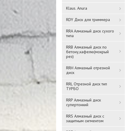
Klaus. Anura
RDY Диск для триммера
RRA Алмазный диск сухого
типа
Сверло по дереву под
Сверло по дереву
RRB Алмазный диск по
евровинт d 5.0mm (уп
бетону,кафелю(мокрый
спиральное (Левиса) 6-
рез)
1шт) Craftmate
гран. Хвост 25*460мм
CS050075
RRH Алмазный отрезной
1 008 ₸
7 928,2 ₸
диск
RRL Отрезной диск тип
Подробнее
Подробнее
ТУРБО
RRP Алмазный диск
супертонкий
RRS Алмазный диск с
защитным сигментом