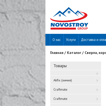
О нас
Услуги
Доставка и опл
Главная
/
Каталог
/
Сверла, кор
Вы здесь
Товары
Akfix (химия)
Craftmate
Craftmate