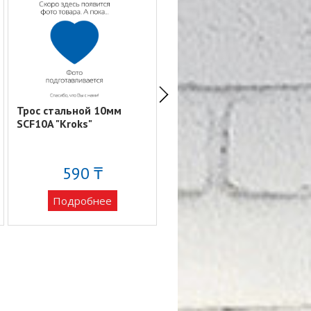
Трос стальной 10мм
Трос стальной 4мм
SCF10A "Kroks"
SCF04A "Kroks"
590 ₸
138 ₸
Подробнее
Подробнее