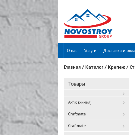
О нас
Услуги
Доставка и опл
Главная
/
Каталог
/
Крепеж
/
Ст
Вы здесь
Товары
Akfix (химия)
Craftmate
Craftmate