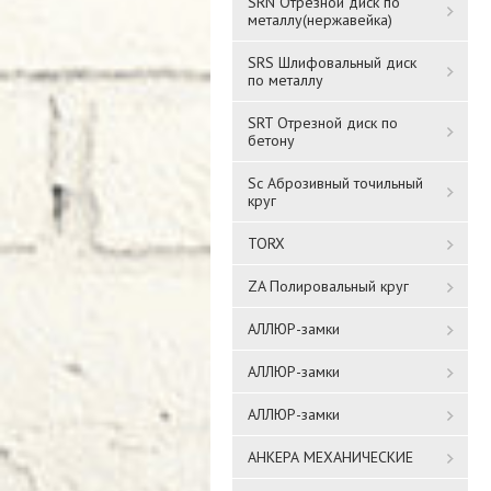
SRN Отрезной диск по
металлу(нержавейка)
SRS Шлифовальный диск
по металлу
SRT Отрезной диск по
бетону
Sc Аброзивный точильный
круг
TORX
ZA Полировальный круг
АЛЛЮР-замки
АЛЛЮР-замки
АЛЛЮР-замки
АНКЕРА МЕХАНИЧЕСКИЕ