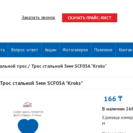
Заказать звонок
СКАЧАТЬ ПРАЙС-ЛИСТ
ата
Вопрос-ответ
Акции
Фотогалерея
Полезное
Контак
альной трос
/
Трос стальной 5мм SCF05A "Kroks"
Трос стальной 5мм SCF05A "Kroks"
166 ₸
В наличии 26
Единица измер
м