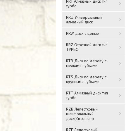
RRT Алмазный диск тип
турбо
RRU Универсальный
алмазный диск
RRW диск с цепью
RRZ Отрезной диск тип
ТУРБО
RTR Диск по дереву с
мелкими зубьями
RTS Диск по дереву с
крупными зубьями
RTT Алмазный диск тип
турбо
RZB Лепестковый
шлифовальный
диск(Zirconium)
RZF Лепестковый