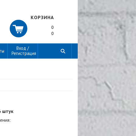
КОРЗИНА
0
0
Вход /
ты
Регистрация
6 штук
ения: