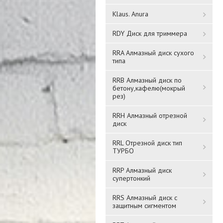
Klaus. Anura
RDY Диск для триммера
RRA Алмазный диск сухого
типа
Трос стальной 4мм
Трос стальной 2мм
RRB Алмазный диск по
SCF04A "Kroks"
бетону,кафелю(мокрый
SCF02A "Kroks"
рез)
RRH Алмазный отрезной
138 ₸
54 ₸
диск
RRL Отрезной диск тип
Подробнее
Подробнее
ТУРБО
RRP Алмазный диск
супертонкий
RRS Алмазный диск с
защитным сигментом