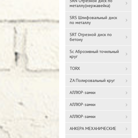
SRN Отрезной диск по
металлу(нержавейка)
SRS Шлифовальный диск
по металлу
SRT Отрезной диск по
бетону
Sc Аброзивный точильный
круг
TORX
ZA Полировальный круг
АЛЛЮР-замки
АЛЛЮР-замки
АЛЛЮР-замки
АНКЕРА МЕХАНИЧЕСКИЕ