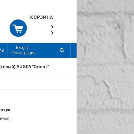
КОРЗИНА
0
0
Вход /
ты
Регистрация
(серый) SUG05 "Orient"
 штук
ения: