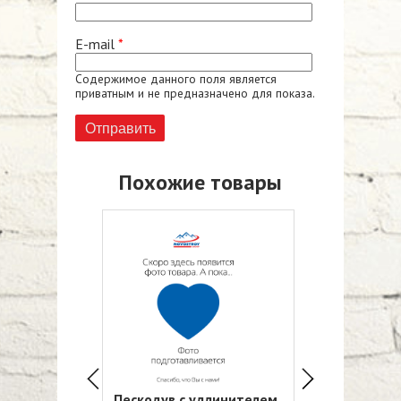
E-mail
*
Содержимое данного поля является
приватным и не предназначено для показа.
Похожие товары
 F-75G
Пескодув с удлинителем
Краскопульт