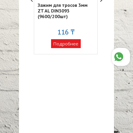
росов 5мм
Зажим для тросов 3мм
Зажим для ст
93
ZT AL DIN3093
канатов М5 (
)
(9600/200шт)
6 ₸
116 ₸
30
обнее
Подробнее
Подро