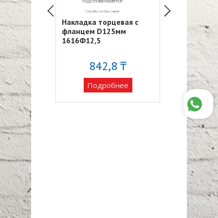
Накладка торцевая с
Фланец плас
ый 55х110,
фланцем D125мм
20Ф
11ВП2
1616Ф12,5
70 ₸
842,8 ₸
1 26
обнее
Подробнее
Подро