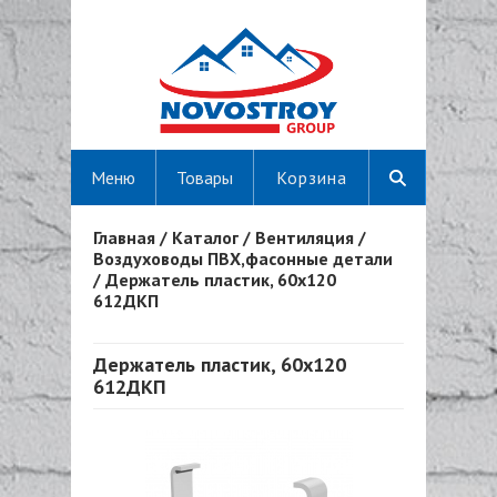
Меню
Товары
Корзина
Главная
/
Каталог
/
Вентиляция
/
Вы здесь
Воздуховоды ПВХ,фасонные детали
/
Держатель пластик, 60х120
612ДКП
Держатель пластик, 60х120
612ДКП