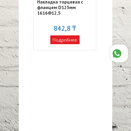
Накладка торцевая с
Фланец плас
ый 55х110,
фланцем D125мм
20Ф
11ВП2
1616Ф12,5
70 ₸
842,8 ₸
1 26
обнее
Подробнее
Подро