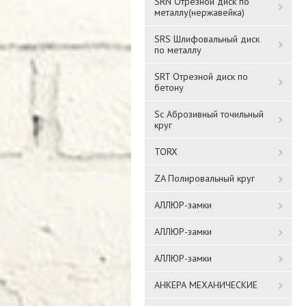
SRN Отрезной диск по
металлу(нержавейка)
SRS Шлифовальный диск
по металлу
SRT Отрезной диск по
бетону
Sc Аброзивный точильный
круг
TORX
ZA Полировальный круг
АЛЛЮР-замки
АЛЛЮР-замки
АЛЛЮР-замки
АНКЕРА МЕХАНИЧЕСКИЕ