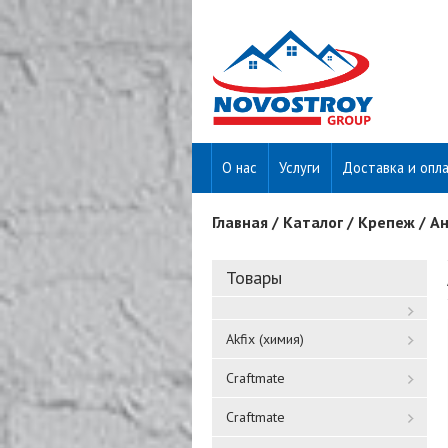
О нас
Услуги
Доставка и опл
Главная
/
Каталог
/
Крепеж
/
Ан
Вы здесь
Товары
Akfix (химия)
Craftmate
Craftmate