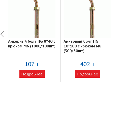
Анкерный болт HG 8*40 с
Анкерный болт HG
крюком М6 (1000/100шт)
10*100 с крюком М8
(300/30шт)
107 ₸
402 ₸
Подробнее
Подробнее