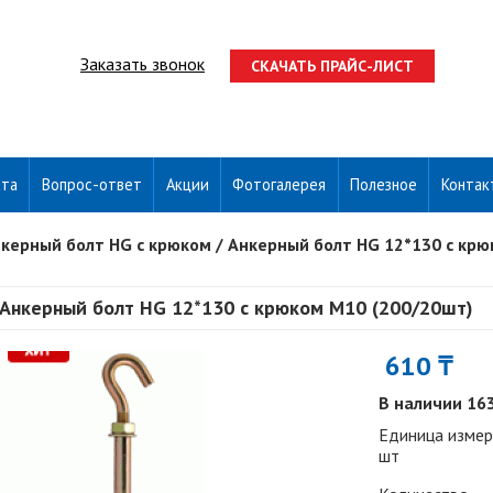
Заказать звонок
СКАЧАТЬ ПРАЙС-ЛИСТ
ата
Вопрос-ответ
Акции
Фотогалерея
Полезное
Контак
керный болт HG с крюком
/
Анкерный болт HG 12*130 с крю
Анкерный болт HG 12*130 с крюком М10 (200/20шт)
610 ₸
В наличии 16
Единица измер
шт