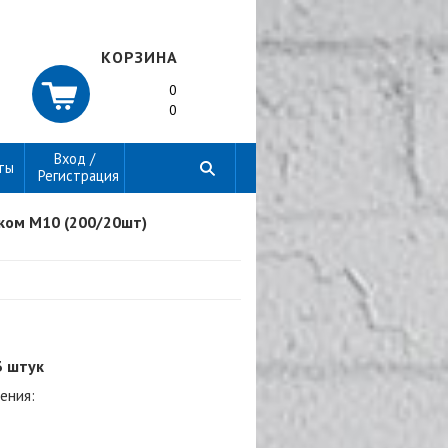
КОРЗИНА
0
0
Вход /
ты
Регистрация
ком М10 (200/20шт)
3 штук
ения: