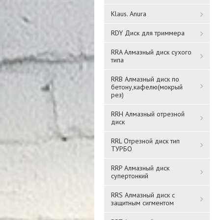
Klaus. Anura
RDY Диск для триммера
RRA Алмазный диск сухого
типа
RRB Алмазный диск по
0
Анкерный болт HG
Анкерный болт HG 8*60 с
бетону,кафелю(мокрый
)
12*100 с крюком М8
крюком М6 (1000/100шт)
рез)
(200/20шт)
RRH Алмазный отрезной
436 ₸
150 ₸
диск
RRL Отрезной диск тип
Подробнее
Подробнее
ТУРБО
RRP Алмазный диск
супертонкий
RRS Алмазный диск с
защитным сигментом