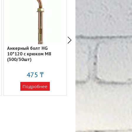
Анкерный болт HG
Анкерный болт HG
10*120 с крюком М8
16*130 с крюком М12
(300/30шт)
(100/10шт)
475 ₸
491 ₸
Подробнее
Подробнее