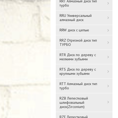
RRT Алмазный диск тип
турбо
RRU Универсальный
алмазный диск
RRW диск с цепью
RRZ Отрезной диск тип
ТУРБО
RTR Диск по дереву с
мелкими зубьями
RTS Диск по дереву с
крупными зубьями
RTT Алмазный диск тип
турбо
RZB Лепестковый
шлифовальный
диск(Zirconium)
RZF Лепестковый