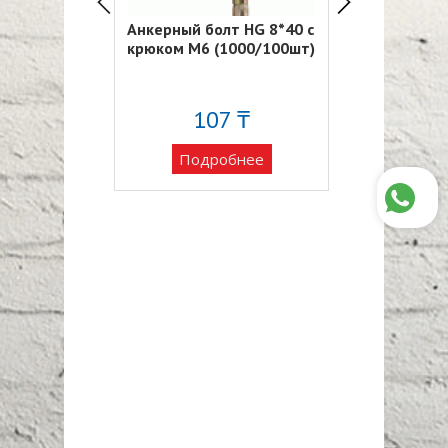
лт HG 8*60 с
Анкерный болт HG 8*40 с
Анкерный бо
(1000/100шт)
крюком М6 (1000/100шт)
12*100 с крю
(200/20шт)
0 ₸
107 ₸
43
обнее
Подробнее
Подро