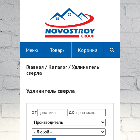
Меню
Товары
Корзина
Главная
/
Каталог
/
Удлинитель
Вы здесь
сверла
Удлинитель сверла
от
до