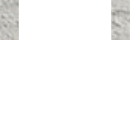
Наш адрес:
г. Караганда,
ул. Казахстанская, 20
Телефоны:
+7 (777)
616-23-74
НАПИСАТЬ НАМ
ВХОД/РЕГИСТРАЦИЯ
©
Novostroy Group
2018