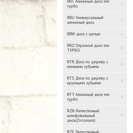
RRT Алмазный диск тип
турбо
RRU Универсальный
алмазный диск
RRW диск с цепью
RRZ Отрезной диск тип
ТУРБО
RTR Диск по дереву с
мелкими зубьями
RTS Диск по дереву с
крупными зубьями
RTT Алмазный диск тип
турбо
RZB Лепестковый
шлифовальный
диск(Zirconium)
RZF Лепестковый