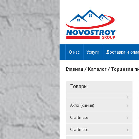
О нас
Услуги
Доставка и опл
Главная
/
Каталог
/
Торцевая п
Вы здесь
Товары
Akfix (химия)
Craftmate
Craftmate