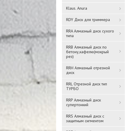
Klaus. Anura
RDY Диск для триммера
RRA Алмазный диск сухого
типа
RRB Алмазный диск по
бетону,кафелю(мокрый
рез)
RRH Алмазный отрезной
диск
RRL Отрезной диск тип
ТУРБО
RRP Алмазный диск
супертонкий
RRS Алмазный диск с
защитным сигментом