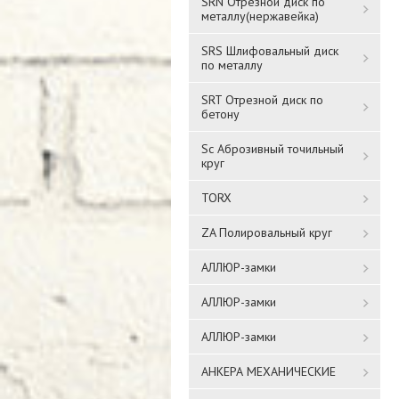
SRN Отрезной диск по
металлу(нержавейка)
SRS Шлифовальный диск
по металлу
SRT Отрезной диск по
бетону
Sc Аброзивный точильный
круг
TORX
ZA Полировальный круг
АЛЛЮР-замки
АЛЛЮР-замки
АЛЛЮР-замки
АНКЕРА МЕХАНИЧЕСКИЕ