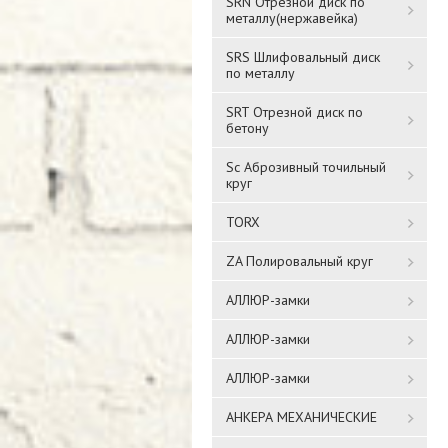
SRN Отрезной диск по
металлу(нержавейка)
SRS Шлифовальный диск
по металлу
SRT Отрезной диск по
бетону
Sc Аброзивный точильный
круг
TORX
ZA Полировальный круг
АЛЛЮР-замки
АЛЛЮР-замки
АЛЛЮР-замки
АНКЕРА МЕХАНИЧЕСКИЕ