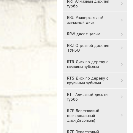
RRT Алмазный диск тип
турбо
RRU Универсальный
алмазный диск
RRW диск с цепью
RRZ Отрезной диск тип
ТУРБО
RTR Диск по дереву с
мелкими зубьями
RTS Диск по дереву с
крупными зубьями
RTT Алмазный диск тип
турбо
RZB Лепестковый
шлифовальный
диск(Zirconium)
RZF Лепестковый