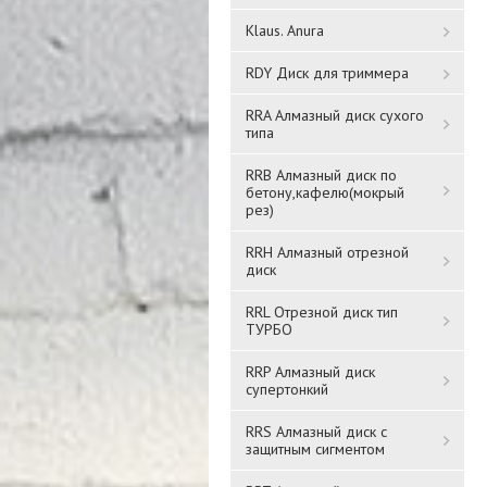
Klaus. Anura
RDY Диск для триммера
RRA Алмазный диск сухого
типа
RRB Алмазный диск по
бетону,кафелю(мокрый
рез)
RRH Алмазный отрезной
диск
RRL Отрезной диск тип
ТУРБО
RRP Алмазный диск
супертонкий
RRS Алмазный диск с
защитным сигментом