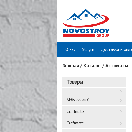
О нас
Услуги
Доставка и опл
Главная
/
Каталог
/
Автоматы
Вы здесь
Товары
Akfix (химия)
Craftmate
Craftmate