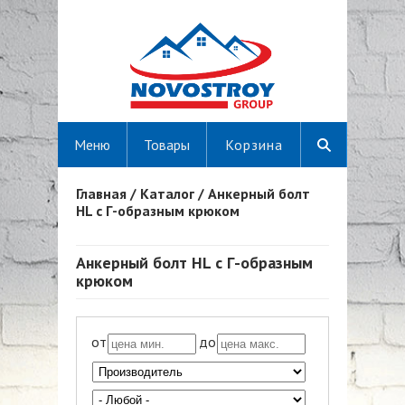
Меню
Товары
Корзина
Главная
/
Каталог
/
Анкерный болт
Вы здесь
HL с Г-образным крюком
Анкерный болт HL с Г-образным
крюком
от
до