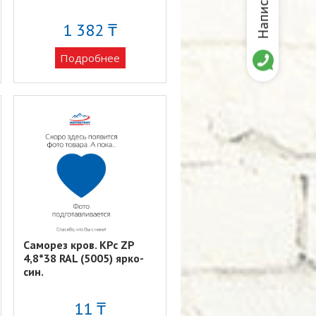
1 382 ₸
Подробнее
Саморез кров. KPc ZP
4,8*38 RAL (5005) ярко-
син.
11 ₸