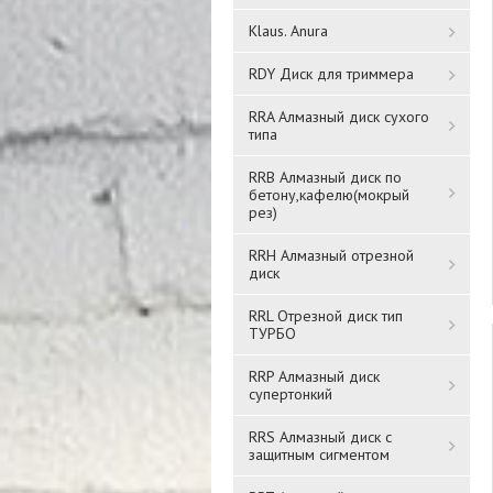
Klaus. Anura
RDY Диск для триммера
RRA Алмазный диск сухого
типа
RRB Алмазный диск по
бетону,кафелю(мокрый
рез)
RRH Алмазный отрезной
диск
RRL Отрезной диск тип
ТУРБО
RRP Алмазный диск
супертонкий
RRS Алмазный диск с
защитным сигментом