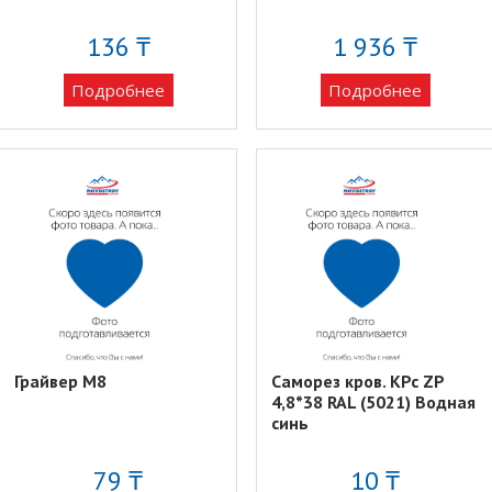
136 ₸
1 936 ₸
Подробнее
Подробнее
Грайвер М8
Саморез кров. KPc ZP
4,8*38 RAL (5021) Водная
синь
79 ₸
10 ₸