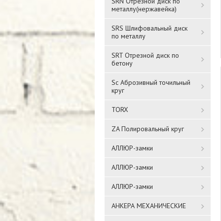
SRN Отрезной диск по
металлу(нержавейка)
SRS Шлифовальный диск
по металлу
SRT Отрезной диск по
бетону
Sc Аброзивный точильный
круг
TORX
ZA Полировальный круг
АЛЛЮР-замки
АЛЛЮР-замки
АЛЛЮР-замки
АНКЕРА МЕХАНИЧЕСКИЕ