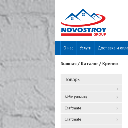
О нас
Услуги
Доставка и опл
Главная
/
Каталог
/
Крепеж
Вы здесь
Товары
Akfix (химия)
Craftmate
Craftmate