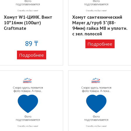
Хомут W1-ЦИНК. Винт
Хомут сантехнический
10*16мм (100шт)
Mayer д/труб 3"(88-
Craftmate
94мм) гайка М8 и уплотн.
с зел. полосой
89 ₸
Подробнее
Подробнее