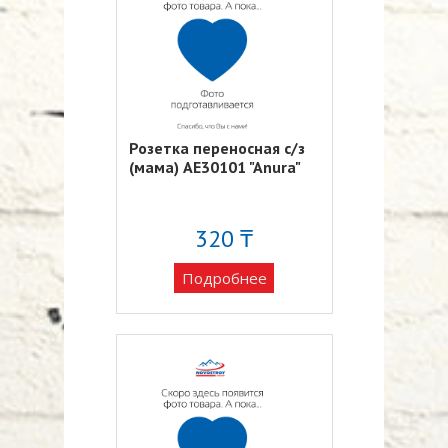
Розетка переносная с/з
(мама) AE30101 "Anura"
320 ₸
Подробнее