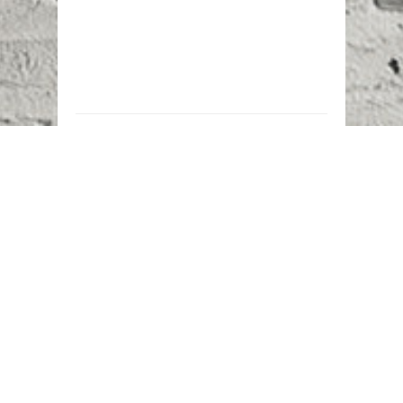
Наш адрес:
г. Караганда,
ул. Казахстанская, 20
Телефоны:
+7 (777)
616-23-74
НАПИСАТЬ НАМ
ВХОД/РЕГИСТРАЦИЯ
©
Novostroy Group
2018