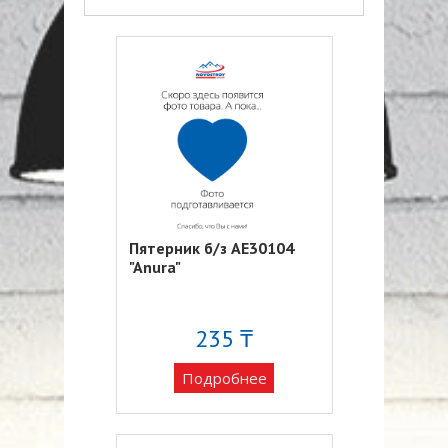
Пятерник б/з AE30104
"Anura"
235 ₸
Подробнее