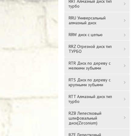
RRT Алмазный диск тип
турбо
RRU Универсальный
алмазный диск
RRW диск с цепью
RRZ Отрезной диск тип
ТУРБО
RTR Диск по дереву с
мелкими зубьями
RTS Диск по дереву с
крупными зубьями
RTT Алмазный диск тип
турбо
RZB Лепестковый
шлифовальный
диск(Zirconium)
RZF Лепестковый