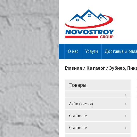
О нас
Услуги
Доставка и опл
Главная
/
Каталог
/
Зубило, Пик
Вы здесь
Товары
Akfix (химия)
Craftmate
Craftmate