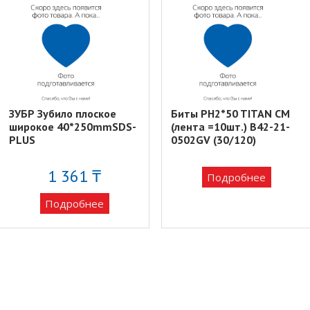
ЗУБР Зубило плоское
Биты PH2*50 TITAN CM
широкое 40*250mmSDS-
(лента =10шт.) B42-21-
PLUS
0502GV (30/120)
1 361 ₸
Подробнее
Подробнее