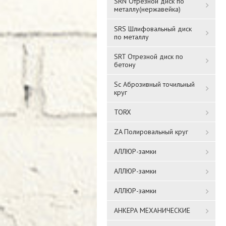
SRN Отрезной диск по
металлу(нержавейка)
SRS Шлифовальный диск
по металлу
SRT Отрезной диск по
бетону
Sc Аброзивный точильный
круг
TORX
ZA Полировальный круг
АЛЛЮР-замки
АЛЛЮР-замки
АЛЛЮР-замки
АНКЕРА МЕХАНИЧЕСКИЕ