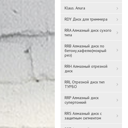
Klaus. Anura
RDY Диск для триммера
RRA Алмазный диск сухого
типа
RRB Алмазный диск по
бетону,кафелю(мокрый
рез)
RRH Алмазный отрезной
диск
RRL Отрезной диск тип
ТУРБО
RRP Алмазный диск
супертонкий
RRS Алмазный диск с
защитным сигментом