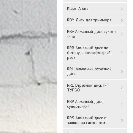
Klaus. Anura
RDY Диск для триммера
RRA Алмазный диск сухого
типа
RRB Алмазный диск по
бетону,кафелю(мокрый
рез)
RRH Алмазный отрезной
диск
RRL Отрезной диск тип
ТУРБО
RRP Алмазный диск
супертонкий
RRS Алмазный диск с
защитным сигментом