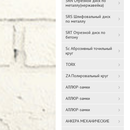
SRN Отрезной диск по
металлу(нержавейка)
SRS Шлифовальный диск
по металлу
SRT Отрезной диск по
бетону
Sc Аброзивный точильный
круг
TORX
ZA Полировальный круг
АЛЛЮР-замки
АЛЛЮР-замки
АЛЛЮР-замки
АНКЕРА МЕХАНИЧЕСКИЕ