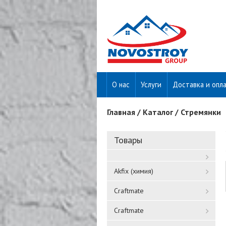
О нас
Услуги
Доставка и опл
Главная
/
Каталог
/
Стремянки
Вы здесь
Товары
Akfix (химия)
Craftmate
Craftmate