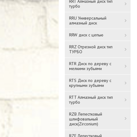
RRT Алмазный диск тип
турбо
RRU Универсальный
алмазный диск
RRW диск с цепью
RRZ Отрезной диск тип
ТУРБО
RTR Диск по дереву с
мелкими зубьями
RTS Диск по дереву с
крупными зубьями
RTT Алмазный диск тип
турбо
RZB Лепестковый
шлифовальный
диск(Zirconium)
RZF Лепестковый