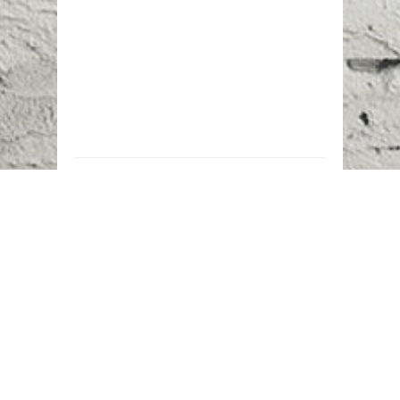
Наш адрес:
г. Караганда,
ул. Казахстанская, 20
Телефоны:
+7 (777)
616-23-74
НАПИСАТЬ НАМ
ВХОД/РЕГИСТРАЦИЯ