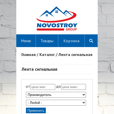
Меню
Товары
Корзина
Главная
/
Каталог
/
Лента сигнальная
Вы здесь
Лента сигнальная
от
до