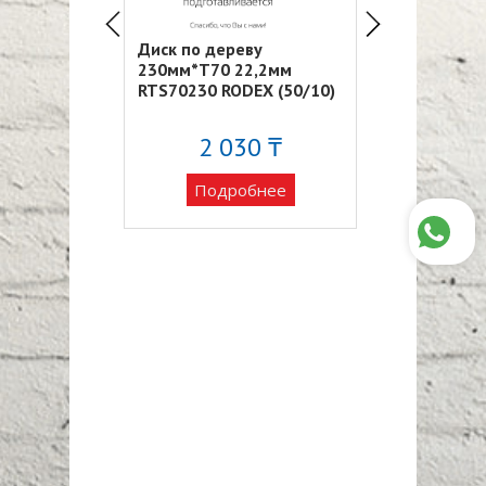
еву с
Диск по дереву
Диск по дере
убьями
230мм*T70 22,2мм
крупными зу
22,2мм
RTS70230 RODEX (50/10)
210мм*T24 2
ODEX
RTS24210 ROD
2 030 ₸
2 09
обнее
Подробнее
Подро