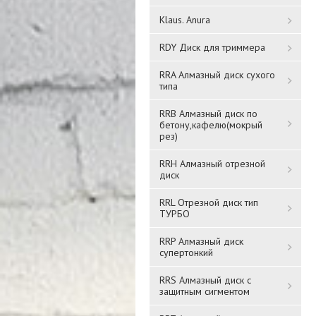
Klaus. Anura
RDY Диск для триммера
RRA Алмазный диск сухого
типа
Кран шар.FADO New
RRB Алмазный диск по
Монтажный комплект
бетону,кафелю(мокрый
PN40 15 1/2 " ВН
для радиаторов FADO
рез)
1/2
RRH Алмазный отрезной
2 087 ₸
1 604 ₸
диск
RRL Отрезной диск тип
Подробнее
Подробнее
ТУРБО
RRP Алмазный диск
супертонкий
RRS Алмазный диск с
защитным сигментом