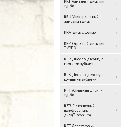
RRT Алмазный диск тип
турбо
RRU Универсальный
алмазный диск
RRW диск с цепью
RRZ Отрезной диск тип
ТУРБО
RTR Диск по дереву с
мелкими зубьями
RTS Диск по дереву с
крупными зубьями
RTT Алмазный диск тип
турбо
RZB Лепестковый
шлифовальный
диск(Zirconium)
RZF Лепестковый