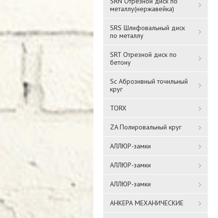
SRN Отрезной диск по
металлу(нержавейка)
SRS Шлифовальный диск
по металлу
SRT Отрезной диск по
бетону
Sc Аброзивный точильный
круг
TORX
ZA Полировальный круг
АЛЛЮР-замки
АЛЛЮР-замки
АЛЛЮР-замки
АНКЕРА МЕХАНИЧЕСКИЕ