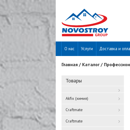
О нас
Услуги
Доставка и опл
Главная
/
Каталог
/
Профессион
Вы здесь
Товары
Akfix (химия)
Craftmate
Craftmate