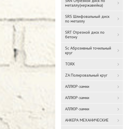
SRN Отрезной диск по
металлу(нержавейка)
SRS Шлифовальный диск
по металлу
SRT Отрезной диск по
бетону
Sc Аброзивный точильный
круг
TORX
ZA Полировальный круг
АЛЛЮР-замки
АЛЛЮР-замки
АЛЛЮР-замки
АНКЕРА МЕХАНИЧЕСКИЕ