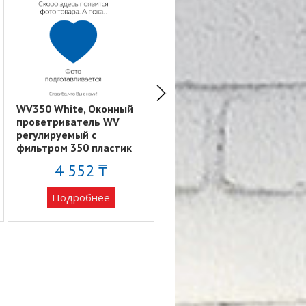
WV350 White, Оконный
Решетка
проветриватель WV
вентиляционная круглая
регулируемый с
c пластиковой сеткой
фильтром 350 пластик
D150 вытяжная АБС с
белый ERA
фланцем D125 12РКС
4 552 ₸
Подробнее
Подробнее