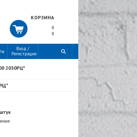
КОРЗИНА
0
0
Вход /
ты
Регистрация
00 2030РЦ*
РЦ*
 штук
ения: