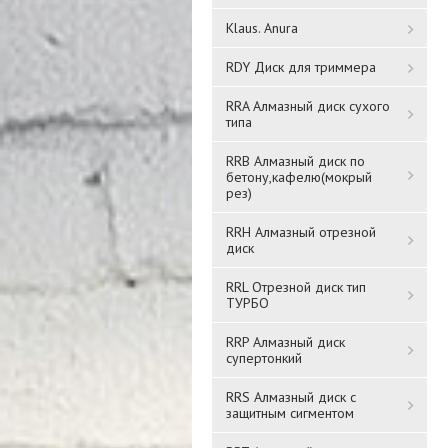
Klaus. Anura
RDY Диск для триммера
RRA Алмазный диск сухого
типа
Решетка
RRB Алмазный диск по
Решетка
бетону,кафелю(мокрый
вентиляционная
вентиляционная
рез)
вытяжная АБС 150х200
вытяжная АБС 200*200
1520Р* ЧЕРНЫЙ
2020РЦ*
RRH Алмазный отрезной
1 016 ₸
654 ₸
диск
RRL Отрезной диск тип
Подробнее
Подробнее
ТУРБО
RRP Алмазный диск
супертонкий
RRS Алмазный диск с
защитным сигментом