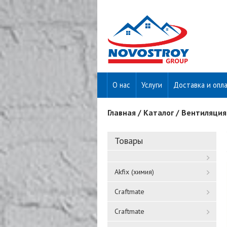
О нас
Услуги
Доставка и опл
Главная
/
Каталог
/
Вентиляция
Вы здесь
Товары
Akfix (химия)
Craftmate
Craftmate