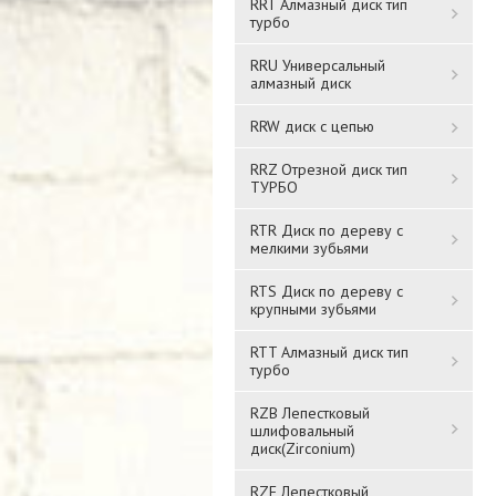
RRT Алмазный диск тип
турбо
RRU Универсальный
алмазный диск
RRW диск с цепью
RRZ Отрезной диск тип
ТУРБО
RTR Диск по дереву с
мелкими зубьями
RTS Диск по дереву с
крупными зубьями
RTT Алмазный диск тип
турбо
RZB Лепестковый
шлифовальный
диск(Zirconium)
RZF Лепестковый