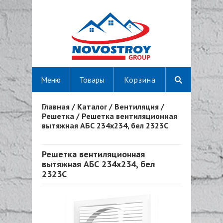
Меню
Товары
Корзина
Главная
/
Каталог
/
Вентиляция
/
Вы здесь
Решетка
/
Решетка вентиляционная
вытяжная АБС 234х234, бел 2323С
Решетка вентиляционная
вытяжная АБС 234х234, бел
2323С