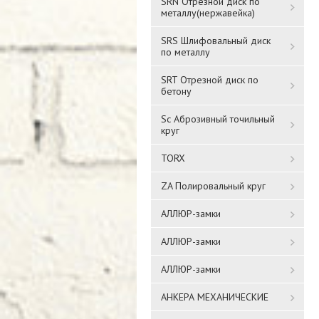
SRN Отрезной диск по
металлу(нержавейка)
SRS Шлифовальный диск
по металлу
SRT Отрезной диск по
бетону
Sc Аброзивный точильный
круг
TORX
ZA Полировальный круг
АЛЛЮР-замки
АЛЛЮР-замки
АЛЛЮР-замки
АНКЕРА МЕХАНИЧЕСКИЕ