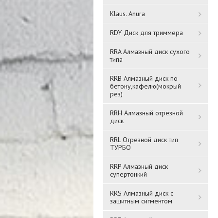
Klaus. Anura
RDY Диск для триммера
RRA Алмазный диск сухого
типа
Вентилятор накладной
RRB Алмазный диск по
Вентилятор осевой
бетону,кафелю(мокрый
STANDARD сетка D 100
вытяжной cо шнуровым
рез)
ERA
выключателем D 100
OPTIMA 4-02
RRH Алмазный отрезной
10 802,4 ₸
8 744 ₸
диск
RRL Отрезной диск тип
Подробнее
Подробнее
ТУРБО
RRP Алмазный диск
супертонкий
RRS Алмазный диск с
защитным сигментом