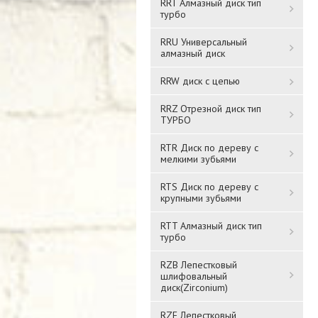
RRT Алмазный диск тип
турбо
RRU Универсальный
алмазный диск
RRW диск с цепью
RRZ Отрезной диск тип
ТУРБО
RTR Диск по дереву с
мелкими зубьями
RTS Диск по дереву с
крупными зубьями
RTT Алмазный диск тип
турбо
RZB Лепестковый
шлифовальный
диск(Zirconium)
RZF Лепестковый