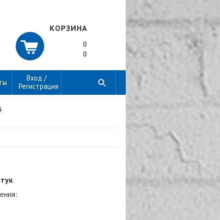
КОРЗИНА
0
0
Вход /
ты
Регистрация
4
штук
ения: