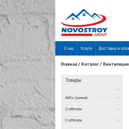
О нас
Услуги
Доставка и опл
Главная
/
Каталог
/
Вентиляция
Вы здесь
Товары
Akfix (химия)
Craftmate
Craftmate