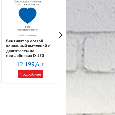
Вентилятор осевой
Вентилятор осевой
канальный вытяжной c
вытяжной с
двигателем на
антимоскитной сеткой
подшибниках D 150
D150 ERA 6S
PROFIT 150BB
12 199,6 ₸
14 157 ₸
Подробнее
Подробнее