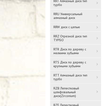
RRT Алмазный диск тип
турбо
RRU Универсальный
алмазный диск
RRW диск с цепью
RRZ Отрезной диск тип
ТУРБО
RTR Диск по дереву с
мелкими зубьями
RTS Диск по дереву с
крупными зубьями
RTT Алмазный диск тип
турбо
RZB Лепестковый
шлифовальный
диск(Zirconium)
RZF Лепестковый