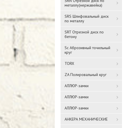
SRN Отрезной диск по
металлу(нержавейка)
SRS Шлифовальный диск
по металлу
SRT Отрезной диск по
бетону
Sc Аброзивный точильный
круг
TORX
ZA Полировальный круг
АЛЛЮР-замки
АЛЛЮР-замки
АЛЛЮР-замки
АНКЕРА МЕХАНИЧЕСКИЕ