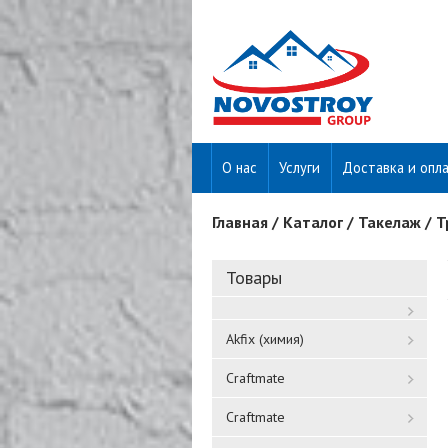
О нас
Услуги
Доставка и опл
Главная
/
Каталог
/
Такелаж
/
Т
Вы здесь
Товары
Akfix (химия)
Craftmate
Craftmate