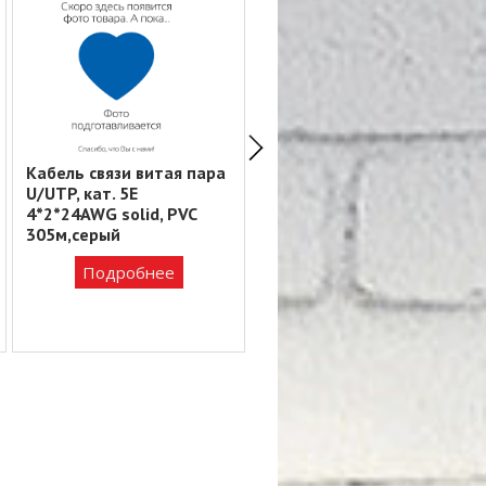
Кабель связи витая пара
Трос сталь в ПВХ DIN
U/UTP, кат. 5Е
3055 SWR M10 PVC
4*2*24AWG solid, PVC
M12(100мт)
305м,серый
72 056 ₸
Подробнее
Подробнее