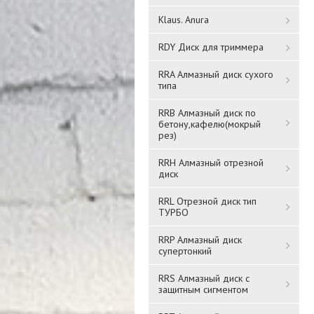
Klaus. Anura
RDY Диск для триммера
RRA Алмазный диск сухого
типа
DIN 3055 Трос стальной
Кабель витая пара
RRB Алмазный диск по
круглопрядный SWR М4
бетону,кафелю(мокрый
U/UTP, кат. 5 ССА 4 пары
рез)
(200 м.)
PVC 1м сер. GENERICA ИЭ
(ВС1-С504-111-305-G)
RRH Алмазный отрезной
22 851 ₸
диск
Подробнее
RRL Отрезной диск тип
Подробнее
ТУРБО
RRP Алмазный диск
супертонкий
RRS Алмазный диск с
защитным сигментом