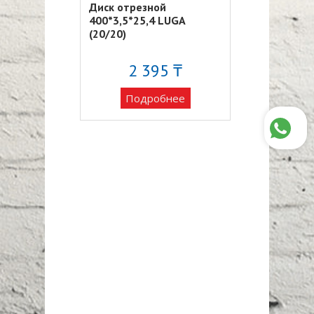
ой
Диск отрезной
Диск отрезн
 LUGA (25)
400*3,5*25,4 LUGA
125*0,8*22,3
(20/20)
(50/400)
84 ₸
2 395 ₸
20
обнее
Подробнее
Подро