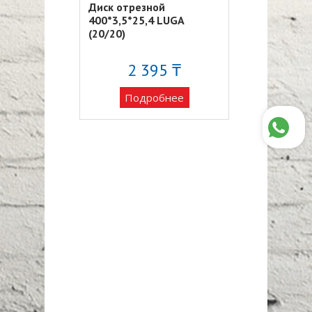
ой
Диск отрезной
Диск отрезн
 LUGA (25)
400*3,5*25,4 LUGA
125*0,8*22,3
(20/20)
(50/400)
84 ₸
2 395 ₸
20
обнее
Подробнее
Подро