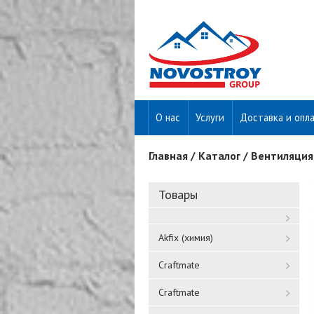
О нас
Услуги
Доставка и опл
Главная
/
Каталог
/
Вентиляция
Вы здесь
Товары
Akfix (химия)
Craftmate
Craftmate