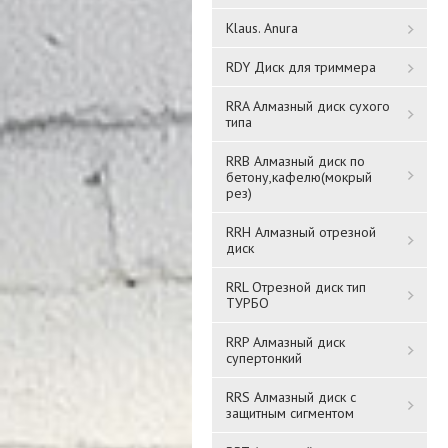
Klaus. Anura
RDY Диск для триммера
RRA Алмазный диск сухого
Решетка
Решетка
типа
вентиляционная
вентиляционная
вытяжная АБС 150х200
вытяжная АБС 200х300
RRB Алмазный диск по
1520Р* ЧЕРНЫЙ
2030РЦ*
бетону,кафелю(мокрый
1 016 ₸
рез)
1 146 ₸
RRH Алмазный отрезной
Подробнее
Подробнее
диск
RRL Отрезной диск тип
ТУРБО
RRP Алмазный диск
супертонкий
RRS Алмазный диск с
защитным сигментом