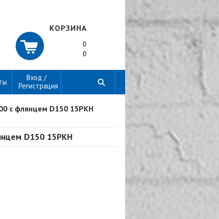
КОРЗИНА
0
0
Вход /
ты
Регистрация
00 с флянцем D150 15РКН
лянцем D150 15РКН