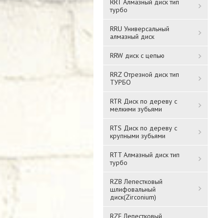
RRT Алмазный диск тип
турбо
RRU Универсальный
алмазный диск
RRW диск с цепью
RRZ Отрезной диск тип
ТУРБО
RTR Диск по дереву с
мелкими зубьями
RTS Диск по дереву с
крупными зубьями
RTT Алмазный диск тип
турбо
RZB Лепестковый
шлифовальный
диск(Zirconium)
RZF Лепестковый