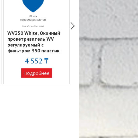
WV350 White, Оконный
Решетка
проветриватель WV
вентиляционная круглая
регулируемый с
c пластиковой сеткой
фильтром 350 пластик
D150 вытяжная АБС с
белый ERA
фланцем D125 12РКС
4 552 ₸
Подробнее
Подробнее