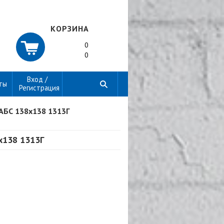
КОРЗИНА
0
0
Вход /
ты
Регистрация
АБС 138х138 1313Г
х138 1313Г