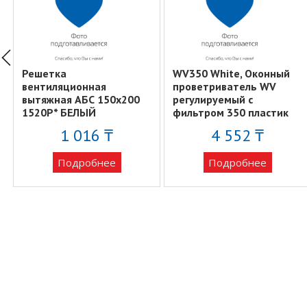
Решетка
WV350 White, Оконный
вентиляционная
проветриватель WV
вытяжная АБС 150х200
регулируемый с
1520Р* БЕЛЫЙ
фильтром 350 пластик
белый ERA
1 016 ₸
4 552 ₸
Подробнее
Подробнее