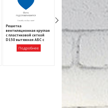
Решетка
Решетка
вентиляционная круглая
вентиляционная
c пластиковой сеткой
вытяжная АБС 150*150
D150 вытяжная АБС с
ЧЕРНЫЙ. 1515Р*
фланцем D125 12РКС
783 ₸
Подробнее
Подробнее