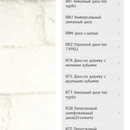
RRT Алмазный диск тип
турбо
RRU Универсальный
алмазный диск
RRW диск с цепью
RRZ Отрезной диск тип
ТУРБО
RTR Диск по дереву с
мелкими зубьями
RTS Диск по дереву с
крупными зубьями
RTT Алмазный диск тип
турбо
RZB Лепестковый
шлифовальный
диск(Zirconium)
RZF Лепестковый