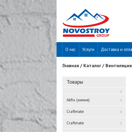
О нас
Услуги
Доставка и опл
Главная
/
Каталог
/
Вентиляция
Вы здесь
Товары
Akfix (химия)
Craftmate
Craftmate