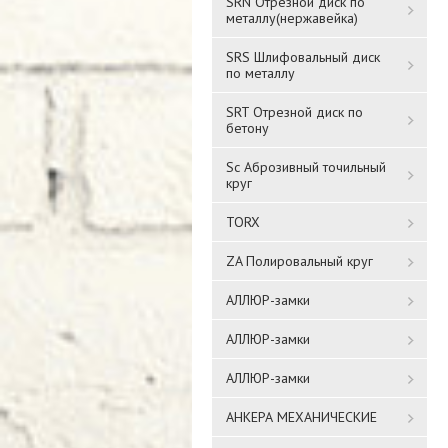
SRN Отрезной диск по
металлу(нержавейка)
SRS Шлифовальный диск
по металлу
SRT Отрезной диск по
бетону
Sc Аброзивный точильный
круг
TORX
ZA Полировальный круг
АЛЛЮР-замки
АЛЛЮР-замки
АЛЛЮР-замки
АНКЕРА МЕХАНИЧЕСКИЕ