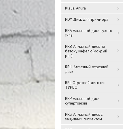
Klaus. Anura
RDY Диск для триммера
Решетка
RRA Алмазный диск сухого
Решетка
типа
вентиляционная
вентиляционная
вытяжная АБС 150х200
вытяжная АБС 183х253,
RRB Алмазный диск по
1520Р* ЧЕРНЫЙ
ЧЕРНЫЙ. 1825Р*
бетону,кафелю(мокрый
1 016 ₸
1 186 ₸
рез)
RRH Алмазный отрезной
Подробнее
Подробнее
диск
RRL Отрезной диск тип
ТУРБО
RRP Алмазный диск
супертонкий
RRS Алмазный диск с
защитным сигментом