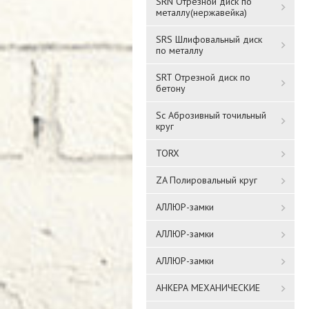
SRN Отрезной диск по
металлу(нержавейка)
SRS Шлифовальный диск
по металлу
SRT Отрезной диск по
бетону
Sc Аброзивный точильный
круг
TORX
ZA Полировальный круг
АЛЛЮР-замки
АЛЛЮР-замки
АЛЛЮР-замки
АНКЕРА МЕХАНИЧЕСКИЕ