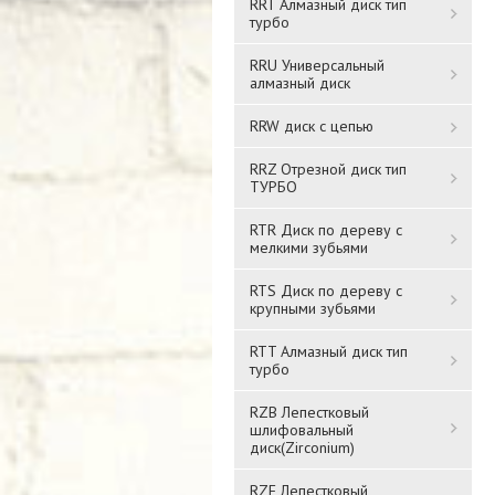
RRT Алмазный диск тип
турбо
RRU Универсальный
алмазный диск
RRW диск с цепью
RRZ Отрезной диск тип
ТУРБО
RTR Диск по дереву с
мелкими зубьями
RTS Диск по дереву с
крупными зубьями
RTT Алмазный диск тип
турбо
RZB Лепестковый
шлифовальный
диск(Zirconium)
RZF Лепестковый