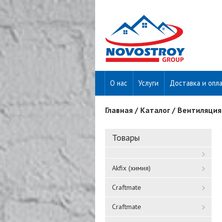
О нас
Услуги
Доставка и опл
Главная
/
Каталог
/
Вентиляция
Вы здесь
Товары
Akfix (химия)
Craftmate
Craftmate