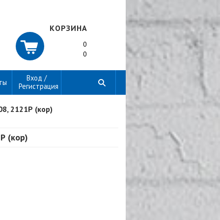
КОРЗИНА
0
0
Вход /
ты
Регистрация
, 2121Р (кор)
Р (кор)