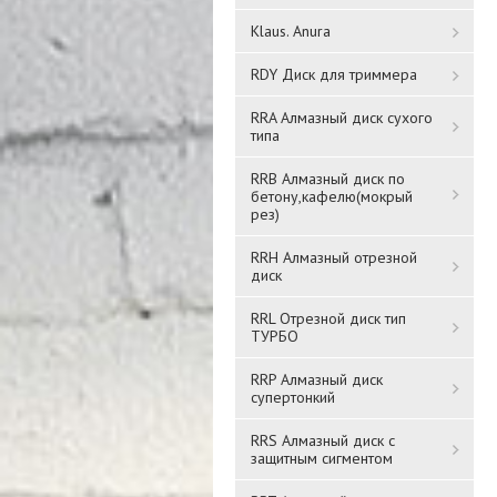
Klaus. Anura
RDY Диск для триммера
RRA Алмазный диск сухого
Решетка
Решетка
типа
вентиляционная
вентиляционная
вытяжная АБС 150х200
вытяжная АБС 200х300
RRB Алмазный диск по
1520Р* ЧЕРНЫЙ
2030РЦ*
бетону,кафелю(мокрый
1 016 ₸
рез)
1 146 ₸
RRH Алмазный отрезной
Подробнее
Подробнее
диск
RRL Отрезной диск тип
ТУРБО
RRP Алмазный диск
супертонкий
RRS Алмазный диск с
защитным сигментом