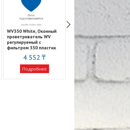
WV350 White, Оконный
Решетка
проветриватель WV
вентиляционная круглая
регулируемый с
c пластиковой сеткой
фильтром 350 пластик
D150 вытяжная АБС с
белый ERA
фланцем D125 12РКС
4 552 ₸
Подробнее
Подробнее