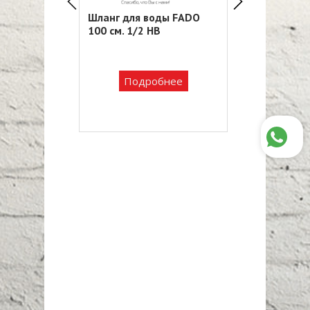
г для воды FADO
Шланг для воды FADO
Шланг
см. 1/2 НВ
M10*1/2 40 см. короткая
200 с
1 062 ₸
Подробнее
Подробнее