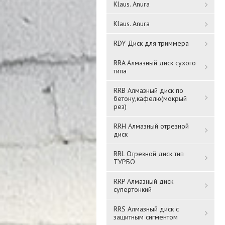
Klaus. Anura
Klaus. Anura
RDY Диск для триммера
RRA Алмазный диск сухого
типа
Шланг для воды FADO
RRB Алмазный диск по
Шланг для воды FADO
бетону,кафелю(мокрый
M10х1/2"120 см длинная
120 см. 1/2 НВ
рез)
RRH Алмазный отрезной
1 859 ₸
1 902 ₸
диск
RRL Отрезной диск тип
Подробнее
Подробнее
ТУРБО
RRP Алмазный диск
супертонкий
RRS Алмазный диск с
защитным сигментом