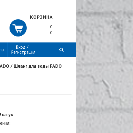
КОРЗИНА
0
0
Вход /
ты
Регистрация
FADO
/
Шланг для воды FADO
9 штук
ения: