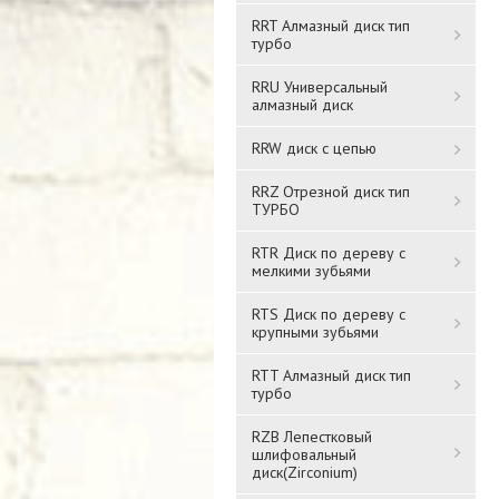
RRT Алмазный диск тип
турбо
RRU Универсальный
алмазный диск
RRW диск с цепью
RRZ Отрезной диск тип
ТУРБО
RTR Диск по дереву с
мелкими зубьями
RTS Диск по дереву с
крупными зубьями
RTT Алмазный диск тип
турбо
RZB Лепестковый
шлифовальный
диск(Zirconium)