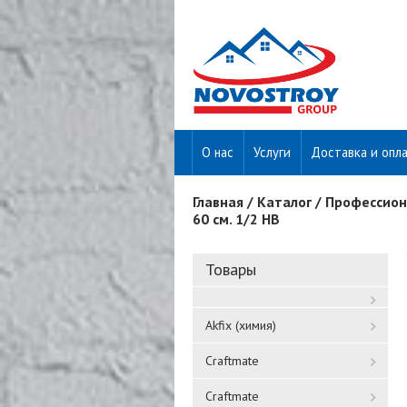
О нас
Услуги
Доставка и опл
Главная
/
Каталог
/
Профессион
Вы здесь
60 см. 1/2 НВ
Товары
Akfix (химия)
Craftmate
Craftmate