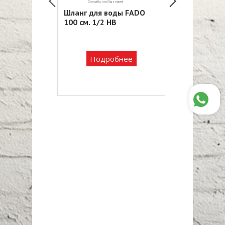
воды FADO
Шланг для воды FADO
Шланг для в
 см длинная
100 см. 1/2 НВ
M10*1/2 40 с
59 ₸
1 06
Подробнее
обнее
Подро