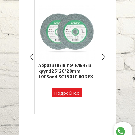
 точильный
Абразивный точильный
Абразивный 
0*20mm
круг 125*20*20mm
круг 125*20
15010 RODEX
100Sand SC15010 RODEX
100Sand SC1
обнее
Подробнее
Подро